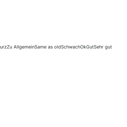
urz
Zu Allgemein
Same as old
Schwach
Ok
Gut
Sehr gut