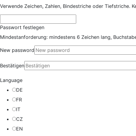
Verwende Zeichen, Zahlen, Bindestriche oder Tiefstriche. K
Passwort festlegen
Mindestanforderung:
mindestens 6 Zeichen lang
,
Buchstab
New password
Bestätigen
Language
DE
FR
IT
CZ
EN