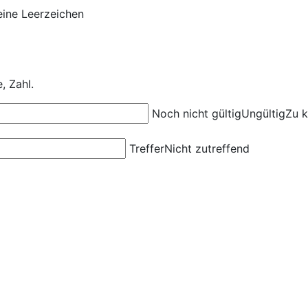
eine Leerzeichen
e
,
Zahl
.
Noch nicht gültig
Ungültig
Zu k
Treffer
Nicht zutreffend